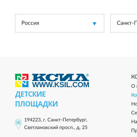
Россия
Санкт-
К
О 
ДЕТСКИЕ
Ко
ПЛОЩАДКИ
Но
Се
194223, г. Санкт-Петербург,
На
Светлановский просп., д. 25
Пр