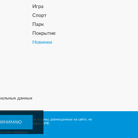
Игра
Спорт
Парк
Покрытие
Новинки
нальных данных
рмационные материалы и цены, размещенные на сайте, не
РИНИМАЮ
 437 Гражданского кодекса РФ.
детские площадки