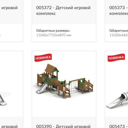
 игровой
005372 - Детский игровой
005373 -
комплекс
комплек
Габаритные размеры
:
Габаритные
м
11040x7710x4895 мм
11020x446
 игровой
005390 - Детский игровой
005473 -