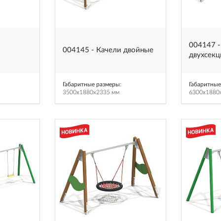
004147 -
004145 - Качели двойные
двухсек
Габаритные размеры
:
Габаритные
3500x1880x2335 мм
6300x1880