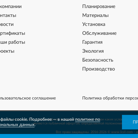
компании
Планирование
нтакты
Материалы
вости
Установка
ртификаты
Обслуживание
ши работы
Гарантия
оекты
Экология
Безопасность
Производство
льзовательское соглашение
Политика обработки персо
файлы cookie. Подробнее — в нашей
политике по
й сайт носит исключительно информационный характер и ни при каких условиях инфо
П
являются публичной офертой, определяемой положениями Статьи
ональных данных
.
Все права защищены. 2016-2026 © www.ksil.com - 