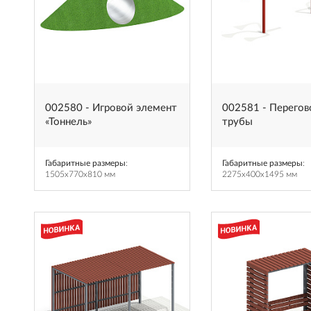
002580 - Игровой элемент
002581 - Перего
«Тоннель»
трубы
Габаритные размеры
:
Габаритные размеры
:
1505x770x810 мм
2275x400x1495 мм