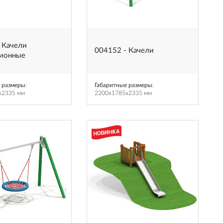
 Качели
004152 - Качели
ционные
 размеры
:
Габаритные размеры
:
x2335 мм
2200x1785x2335 мм