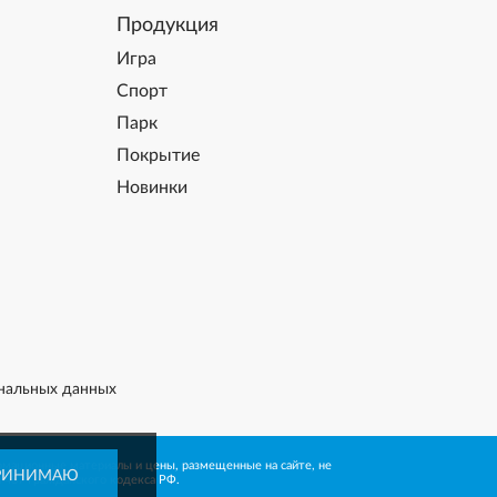
Продукция
Игра
Спорт
Парк
Покрытие
Новинки
нальных данных
рмационные материалы и цены, размещенные на сайте, не
РИНИМАЮ
 437 Гражданского кодекса РФ.