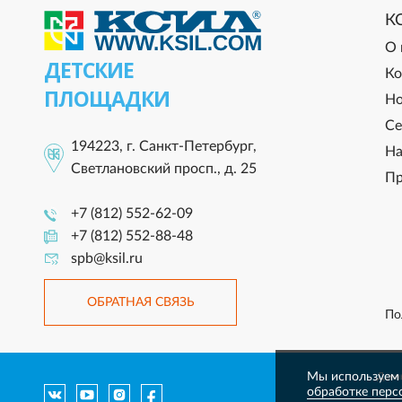
К
О 
ДЕТСКИЕ
Ко
ПЛОЩАДКИ
Но
Се
194223, г. Санкт-Петербург,
На
Светлановский просп., д. 25
Пр
+7 (812) 552-62-09
+7 (812) 552-88-48
spb@ksil.ru
ОБРАТНАЯ СВЯЗЬ
По
Мы используем 
Данны
обработке перс