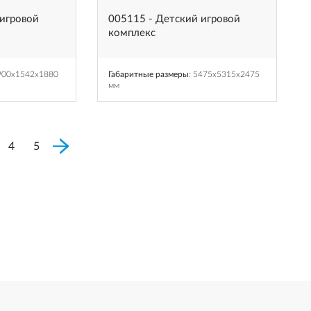
 игровой
005115 - Детский игровой
комплекс
2900x1542x1880
Габаритные размеры
: 5475x5315x2475
мм
4
5