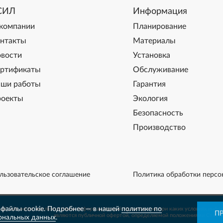
СИЛ
Информация
компании
Планирование
нтакты
Материалы
вости
Установка
ртификаты
Обслуживание
ши работы
Гарантия
оекты
Экология
Безопасность
Производство
льзовательское соглашение
Политика обработки персо
файлы cookie. Подробнее — в нашей
политике по
й сайт носит исключительно информационный характер и ни при каких условиях инфо
П
являются публичной офертой, определяемой положениями Статьи
ональных данных
.