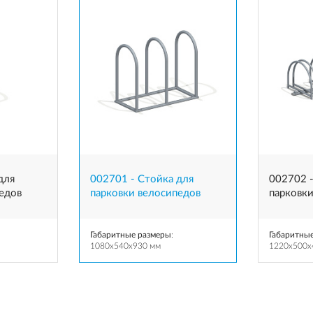
для
002701 - Стойка для
002702 -
едов
парковки велосипедов
парковк
Габаритные размеры
:
Габаритны
1080x540x930 мм
1220x500x