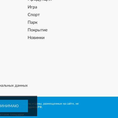
Игра
Спорт
Парк
Покрытие
Новинки
нальных данных
рмационные материалы и цены, размещенные на сайте, не
РИНИМАЮ
 437 Гражданского кодекса РФ.
детские площадки