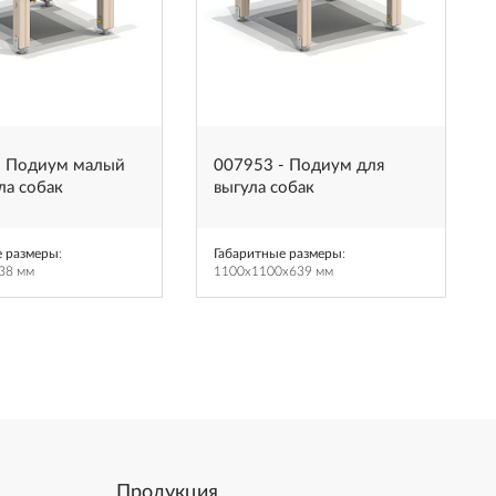
- Подиум малый
007953 - Подиум для
ла собак
выгула собак
е размеры
:
Габаритные размеры
:
38 мм
1100x1100x639 мм
Продукция