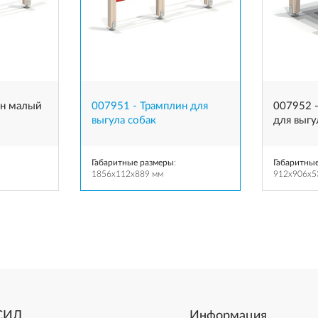
ин малый
007951 - Трамплин для
007952 
выгула собак
для выгу
Габаритные размеры
:
Габаритны
1856x112x889 мм
912x906x5
СИЛ
Информация