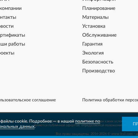
компании
Планирование
нтакты
Материалы
вости
Установка
ртификаты
Обслуживание
ши работы
Гарантия
оекты
Экология
Безопасность
Производство
льзовательское соглашение
Политика обработки персо
файлы cookie. Подробнее — в нашей
политике по
й сайт носит исключительно информационный характер и ни при каких условиях инфо
П
являются публичной офертой, определяемой положениями Статьи
ональных данных
.
Все права защищены. 2016-2026 © www.ksil.com - 