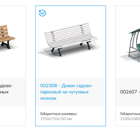
адово-
002308 - Диван садово-
нных
парковый на чугунных
002607 
ножках
Габаритные размеры
:
Габаритны
1950x710x760 мм
2100x1080