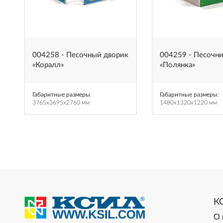
к
004258 - Песочный дворик
004259 - Песочн
«Коралл»
«Полянка»
Габаритные размеры
:
Габаритные размеры
:
3765x3695x2760 мм
1480x1320x1220 мм
К
О 