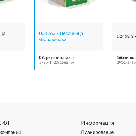
ица
004263 - Песочница
004266 
«Боровичок»
Габаритные размеры
:
Габаритны
1780x1420x1565 мм
2900x2760
СИЛ
Информация
компании
Планирование