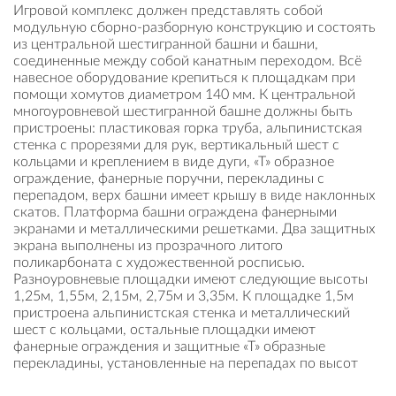
Игровой комплекс должен представлять собой
модульную сборно-разборную конструкцию и состоять
из центральной шестигранной башни и башни,
соединенные между собой канатным переходом. Всё
навесное оборудование крепиться к площадкам при
помощи хомутов диаметром 140 мм. К центральной
многоуровневой шестигранной башне должны быть
пристроены: пластиковая горка труба, альпинистская
стенка с прорезями для рук, вертикальный шест с
кольцами и креплением в виде дуги, «Т» образное
ограждение, фанерные поручни, перекладины с
перепадом, верх башни имеет крышу в виде наклонных
скатов. Платформа башни ограждена фанерными
экранами и металлическими решетками. Два защитных
экрана выполнены из прозрачного литого
поликарбоната с художественной росписью.
Разноуровневые площадки имеют следующие высоты
1,25м, 1,55м, 2,15м, 2,75м и 3,35м. К площадке 1,5м
пристроена альпинистская стенка и металлический
шест с кольцами, остальные площадки имеют
фанерные ограждения и защитные «Т» образные
перекладины, установленные на перепадах по высот