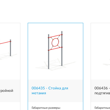
006435 - Стойка для
006436 
тройной
метания
подтягив
Габаритные размеры
:
Габаритны