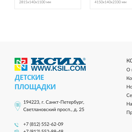
2815x140x1100 мм
4150x140x2330 мм
К
О 
ДЕТСКИЕ
Ко
ПЛОЩАДКИ
Но
Се
194223, г. Санкт-Петербург,
На
Светлановский просп., д. 25
Пр
+7 (812) 552-62-09
+7 (812) 552-88-48