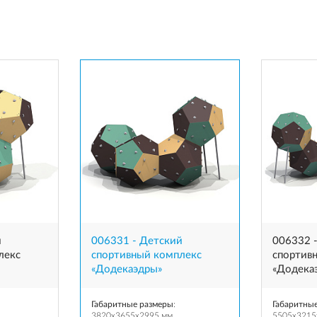
й
006331 - Детский
006332 
лекс
спортивный комплекс
спортив
«Додекаэдры»
«Додека
Габаритные размеры
:
Габаритны
3820x3655x2995 мм
5505x3215