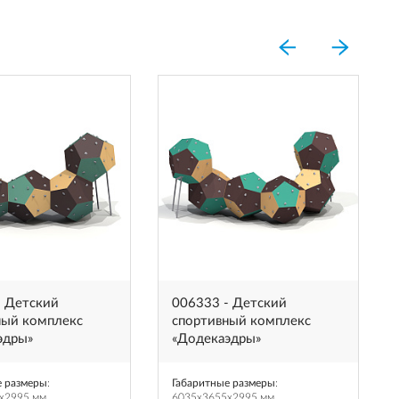
- Детский
006333 - Детский
ный комплекс
спортивный комплекс
эдры»
«Додекаэдры»
е размеры
:
Габаритные размеры
:
x2995 мм
6035x3655x2995 мм