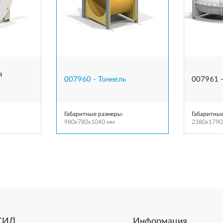
я
007960 - Тоннель
007961 
Габаритные размеры
:
Габаритны
980x780x1040 мм
2380x1790
СИЛ
Информация