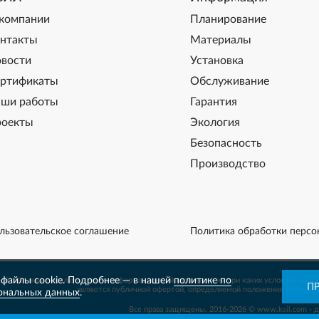
компании
Планирование
нтакты
Материалы
вости
Установка
ртификаты
Обслуживание
ши работы
Гарантия
оекты
Экология
Безопасность
Производство
льзовательское соглашение
Политика обработки персо
файлы cookie. Подробнее — в нашей
политике по
й сайт носит исключительно информационный характер и ни при каких условиях инфо
П
являются публичной офертой, определяемой положениями Статьи
ональных данных
.
Все права защищены. 2016-2026 © www.ksil.com - 