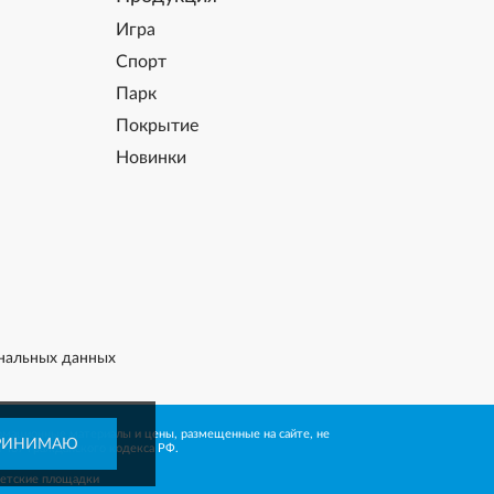
Игра
Спорт
Парк
Покрытие
Новинки
нальных данных
рмационные материалы и цены, размещенные на сайте, не
РИНИМАЮ
 437 Гражданского кодекса РФ.
детские площадки