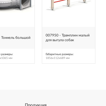
007950 - Трамплин малый
- Тоннель большой
для выгула собак
е размеры
:
Габаритные размеры
:
x1065 мм
1856x112x689 мм
Продукция