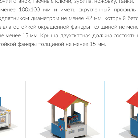
бочий станок, гаечные ключи, зубила, ножовку, гайк
е менее 100х100 мм и иметь скругленный профиль 
дпятником диаметром не менее 42 мм, который бето
з влагостойкой окрашенной фанеры толщиной не мен
е менее 15 мм. Крыша двухскатная должна состоять и
тойкой фанеры толщиной не менее 15 мм.