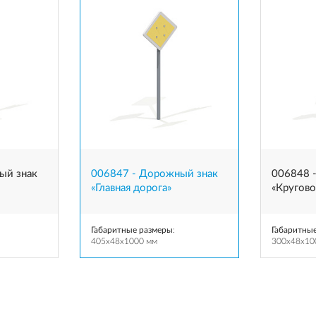
ый знак
006847 - Дорожный знак
006848 
«Главная дорога»
«Кругов
Габаритные размеры
:
Габаритны
405x48x1000 мм
300x48x10