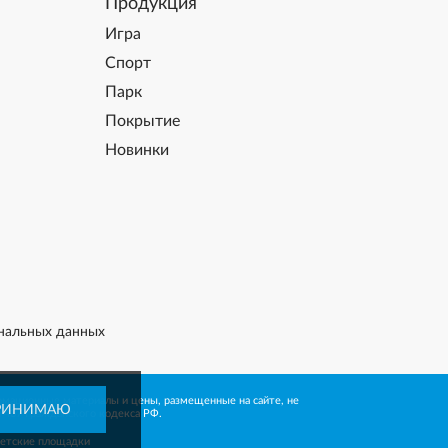
Продукция
Игра
Спорт
Парк
Покрытие
Новинки
нальных данных
рмационные материалы и цены, размещенные на сайте, не
РИНИМАЮ
 437 Гражданского кодекса РФ.
детские площадки