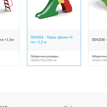
004206 - Горка «Дино» Н
пл.=1,5м
004208 -
пл.=1,2 м
Габаритные размеры
:
Габаритны
3000x570x2380 мм
3460x1140