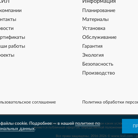
СИЛ
Информация
компании
Планирование
нтакты
Материалы
вости
Установка
ртификаты
Обслуживание
ши работы
Гарантия
оекты
Экология
Безопасность
Производство
льзовательское соглашение
Политика обработки персо
файлы cookie. Подробнее — в нашей
политике по
й сайт носит исключительно информационный характер и ни при каких условиях инфо
П
являются публичной офертой, определяемой положениями Статьи
ональных данных
.
Все права защищены. 2016-2026 © www.ksil.com - 